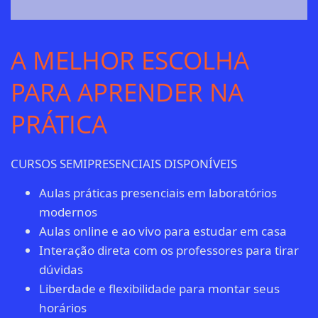
e Notariais
Sistemas para Internet
2 anos
EAD
A MELHOR ESCOLHA
Terapias Integrativas e
2 anos
EAD
PARA APRENDER NA
Complementares
PRÁTICA
CURSOS SEMIPRESENCIAIS DISPONÍVEIS
Aulas práticas presenciais em laboratórios
modernos
Aulas online e ao vivo para estudar em casa
Interação direta com os professores para tirar
dúvidas
Liberdade e flexibilidade para montar seus
horários