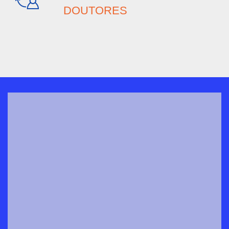
Gestão do Agronegócio
3 anos
Presencial
DOUTORES
Gestão Financeira
2 anos
EAD
Gestão Hospitalar
2 anos
EAD
Gestão Portuária
2 anos
EAD
Gestão Pública
2 anos
EAD
Investigação e Perícia
2 anos
EAD
Criminal
Jogos Digitais
2 anos
EAD
Logística
2 anos
EAD
Marketing
2 anos
EAD