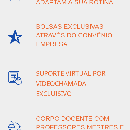
ADAPTAM À SUA ROTINA
Gestão Comercial
2 anos
EAD
Gestão da Produção Industrial
3 anos
Presencial
BOLSAS EXCLUSIVAS
Gestão da Qualidade
2 anos
Presencial
ATRAVÉS DO CONVÊNIO
EMPRESA
Gestão da Tecnologia da
3 anos
Presencial
Informação
Gestão de Negócios Digitais
2 anos
EAD
SUPORTE VIRTUAL POR
Gestão de Recursos Humanos
2 anos
EAD
VIDEOCHAMADA -
Gestão de Saúde Pública
2 anos
EAD
EXCLUISIVO
Gestão de Segurança Privada
2 anos
Presencial
CORPO DOCENTE COM
Gestão de Turismo
2 anos
EAD
PROFESSORES MESTRES E